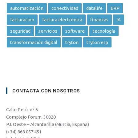
automatización
conectividad
datalife
ERP
facturacion
factura electronica
finanzas
IA
seguridad
servicios
software
tecnología
transformación digital
tryton
tryton erp
CONTACTA CON NOSOTROS
Calle Perú, nº 5
Complejo Forum, 30820
P.I. Oeste – Alcantarilla (Murcia, España)
(+34) 868 057 451