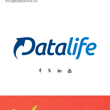
info(@)datalifeit.es