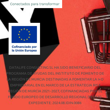
DATALIFE CONSULTING SL HA SIDO BENEFICIARIO DEL
PROGRAMA DE AYUDAS DEL INSTITUTO DE FOMENTO DE
LA REGIÓN DE MURCIA DESTINADAS A FOMENTAR LA I+D
EMPRESARIAL EN EL MARCO DE LA ESTRATEGIA RIS4
REGIÓN DE MURCIA 2021-2027, COFINANCIADAS POR EL
FONDO EUROPEO DE DESARROLLO REGIONAL (FEDER).
EXPEDIENTE: 2024.08.IDIN.0086