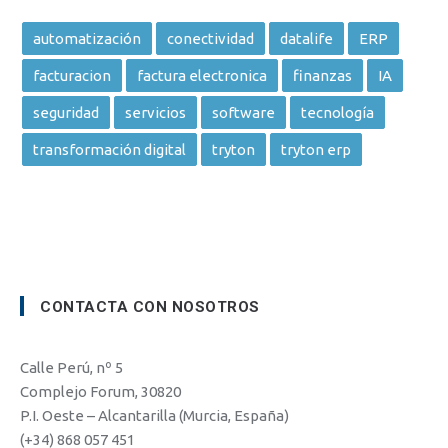
automatización
conectividad
datalife
ERP
facturacion
factura electronica
finanzas
IA
seguridad
servicios
software
tecnología
transformación digital
tryton
tryton erp
CONTACTA CON NOSOTROS
Calle Perú, nº 5
Complejo Forum, 30820
P.I. Oeste – Alcantarilla (Murcia, España)
(+34) 868 057 451