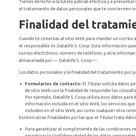
Tienes derecho a la tutela judicial efectiva y a presenta
el tratamiento de datos personales que te conciernen i
Finalidad del tratam
Cuando te conectas al sitio Web para mandar un correo al 
el responsable es Datalife S. Coop. Esta información pued
correo electrónico, número de teléfono, y otra informació
almacenada por — Datalife S. Coop —
Los datos personales y la finalidad del tratamiento por p
Formularios de contacto:
El Titular solicita datos 
de sitio Web con la finalidad de responder las consulta
Por ejemplo, Datalife S. Coop utiliza esos datos para 
información incluida en el sitio Web, los servicios qu
incluidos en el sitio Web, así como cualquier otra cons
Existen otras finalidades por las que el Titular trata dat
Para garantizar el cumplimiento de las condiciones rec
garantizar la confidencialidad de los datos personales