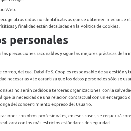
tio Web.
r recoge otros datos no identificativos que se obtienen mediante e
siticas y finalidad están detalladas en la
Política de Cookies
.
os personales
 las precauciones razonables y sigue las mejores prácticas de la in
e correo, del cual Datalife S. Coop es responsable de su gestión y 
ad necesarias y te garantiza que los datos personales sólo se usar
sonales no serán cedidos a terceras organizaciones, con la salved
plique la necesidad de una relación contractual con un encargado d
sponga del consentimiento expreso del Usuario.
raciones con otros profesionales, en esos casos, se requerirá con
 realizará con los más estrictos estándares de seguridad.