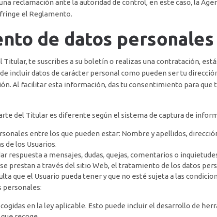
r una reclamación ante la autoridad de control, en este caso, la Ag
nfringe el Reglamento.
iento de datos personales
Titular, te suscribes a su boletín o realizas una contratación, est
e incluir datos de carácter personal como pueden ser tu dirección I
n. Al facilitar esta información, das tu consentimiento para que t
arte del Titular es diferente según el sistema de captura de infor
personales entre los que pueden estar: Nombre y apellidos, direcci
s de los Usuarios.
dar respuesta a mensajes, dudas, quejas, comentarios o inquietudes
e se prestan a través del sitio Web, el tratamiento de los datos per
ulta que el Usuario pueda tener y que no esté sujeta a las condicion
os personales:
ogidas en la ley aplicable. Esto puede incluir el desarrollo de he
 que recoge.