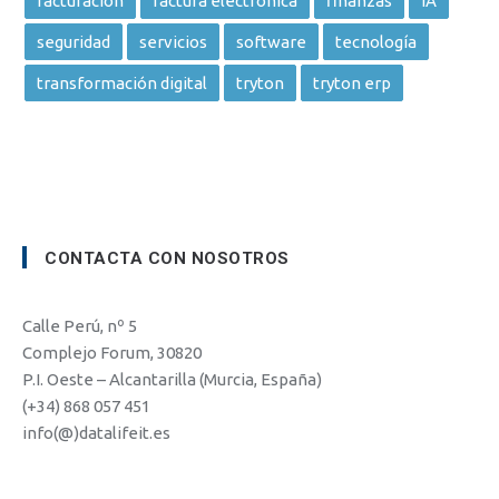
facturacion
factura electronica
finanzas
IA
seguridad
servicios
software
tecnología
transformación digital
tryton
tryton erp
CONTACTA CON NOSOTROS
Calle Perú, nº 5
Complejo Forum, 30820
P.I. Oeste – Alcantarilla (Murcia, España)
(+34) 868 057 451
info(@)datalifeit.es