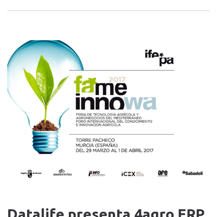
Datalife presenta 4agro ERP