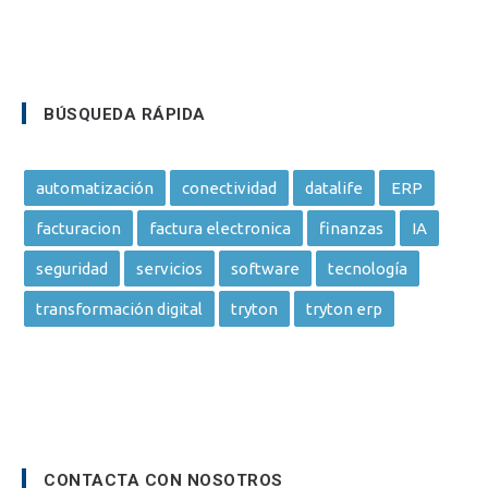
BÚSQUEDA RÁPIDA
automatización
conectividad
datalife
ERP
facturacion
factura electronica
finanzas
IA
seguridad
servicios
software
tecnología
transformación digital
tryton
tryton erp
CONTACTA CON NOSOTROS