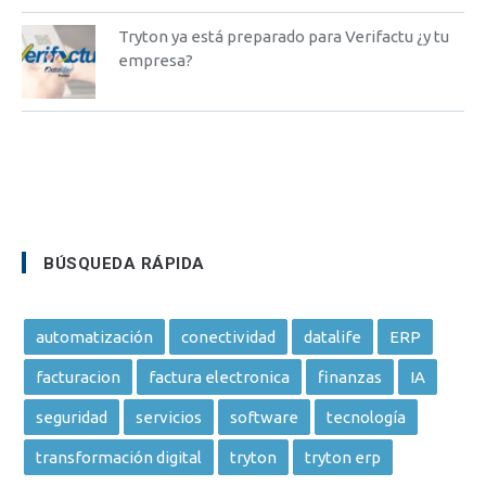
Tryton ya está preparado para Verifactu ¿y tu
empresa?
BÚSQUEDA RÁPIDA
automatización
conectividad
datalife
ERP
facturacion
factura electronica
finanzas
IA
seguridad
servicios
software
tecnología
transformación digital
tryton
tryton erp